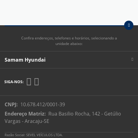
Confira endereços, telefones e horários, selecionando a
unidade abaixo:
Samam Hyundai
SIGA-NOS:
CNPJ:
10.678.412/0001-39
Endereço Matriz:
Rua Basilio Rocha, 142 - Getúlio
Vargas - Aracaju-SE
Razão Social: SEVEL VEÍCULOS LTDA.