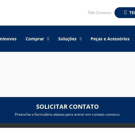
TE
Fale Conosco:
minovos
Comprar
Soluções
Peças e Acessórios
SOLICITAR CONTATO
Preencha o formulário abaixo para entrar em contato conosco.