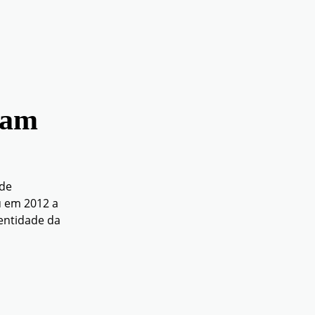
mam
 de
 em 2012 a
dentidade da