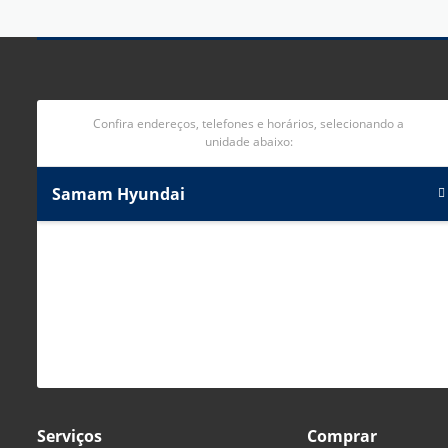
Confira endereços, telefones e horários, selecionando a
unidade abaixo:
Samam Hyundai
Serviços
Comprar