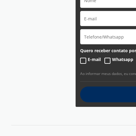
Quero receber contato por
E-mail
Whatsapp
Ao informar meus dados, eu co