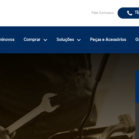
T
Fale Conosco:
minovos
Comprar
Soluções
Peças e Acessórios
G