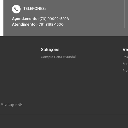
TELEFONES:
Agendamento:
(79) 99992-5298
Atendimento:
(79) 3198-1500
Soluções
Ve
Compra Certa Hyundai
Pes
Fro
Pro
- Aracaju-SE