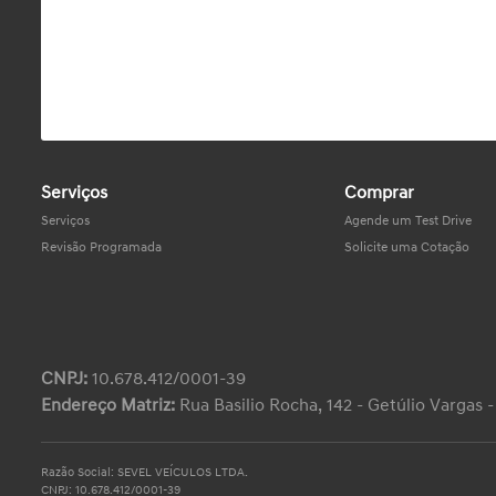
Serviços
Comprar
Serviços
Agende um Test Drive
Revisão Programada
Solicite uma Cotação
CNPJ:
10.678.412/0001-39
Endereço Matriz:
Rua Basilio Rocha, 142 - Getúlio Vargas 
Razão Social: SEVEL VEÍCULOS LTDA.
CNPJ: 10.678.412/0001-39