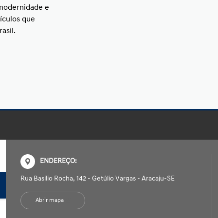
modernidade e
ículos que
asil.
ENDEREÇO:
Rua Basilio Rocha, 142 - Getúlio Vargas - Aracaju-SE
Abrir mapa