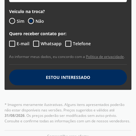
Veículo na troca?
Sim
Não
Quero receber contato por:
E-mail
Whatsapp
Telefone
Ao informar meus dados, eu concordo com a
Política de privacidade
.
ESTOU INTERESSADO
* Imagens meramente ilustrativas. Alguns itens apresentados poderão
não estar disponíveis nas versões. Preços sugeridos e válidos até
31/08/2026
. Os preços poderão ser modificados sem aviso prévio.
Consulte e confirme todas as informações com um de nossos vendedores.